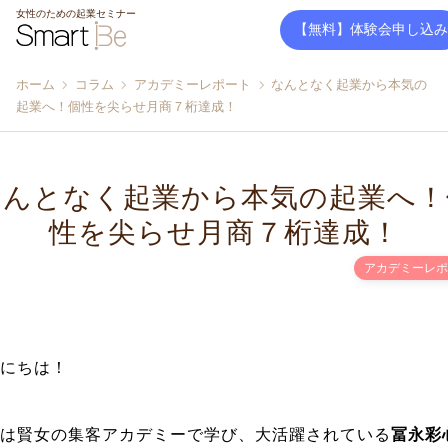
女性のための起業セミナー
【無料】体験会申し込み
ホーム
コラム
アカデミーレポート
なんとなく起業から本気の
起業へ！個性を尖らせ月商７桁達成！
なんとなく起業から本気の起業へ！
性を尖らせ月商７桁達成！
アカデミーレポ
にちは！
は賢女の集客アカデミーで学び、大活躍されている
冨永彩