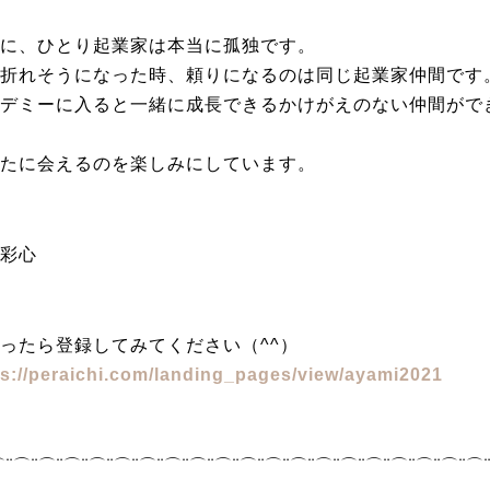
に、ひとり起業家は本当に孤独です。
折れそうになった時、頼りになるのは同じ起業家仲間です
デミーに入ると一緒に成長できるかけがえのない仲間がで
たに会えるのを楽しみにしています。
彩心
ったら登録してみてください（^^）
ps://peraichi.com/landing_pages/view/ayami2021
⌒¨⌒¨⌒¨⌒¨⌒¨⌒¨⌒¨⌒¨⌒¨⌒¨⌒¨⌒¨⌒¨⌒¨⌒¨⌒¨⌒¨⌒¨⌒¨⌒