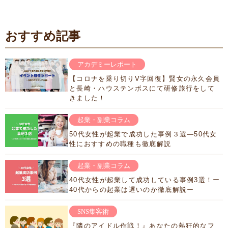
おすすめ記事
アカデミーレポート
【コロナを乗り切りV字回復】賢女の永久会員
と長崎・ハウステンボスにて研修旅行をして
きました！
起業・副業コラム
50代女性が起業で成功した事例３選―50代女
性におすすめの職種も徹底解説
起業・副業コラム
40代女性が起業して成功している事例3選！ー
40代からの起業は遅いのか徹底解説ー
SNS集客術
『隣のアイドル作戦！』あなたの熱狂的なフ