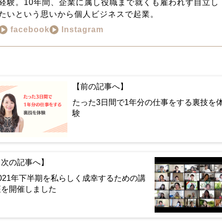
経験。10年間、企業に属し役職まで就くも雇われず自立し
たいという思いから個人ビジネスで起業。
facebook
Instagram
たった3日間で1年分の仕事をする裏技を
験
2021年下半期を私らしく成幸するための講
座を開催しました