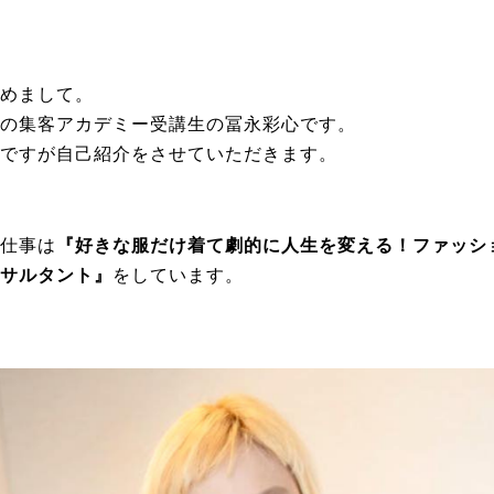
⌒¨⌒¨⌒¨⌒¨⌒¨⌒¨⌒¨⌒¨⌒¨⌒¨⌒¨⌒¨⌒¨⌒¨⌒¨⌒¨⌒¨⌒¨⌒¨⌒
めまして。
の集客アカデミー受講生の冨永彩心です。
ですが自己紹介をさせていただきます。
仕事は
『好きな服だけ着て劇的に人生を変える！ファッシ
サルタント』
をしています。