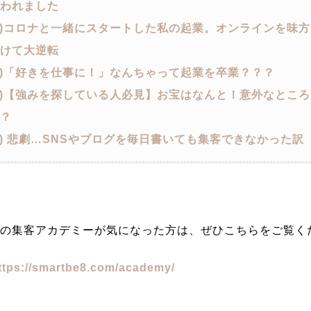
われました
2)コロナと一緒にスタートした私の起業。オンラインを味方
けて大逆転
3)「好きを仕事に！」なんちゃって起業を卒業？？？
4)【強みを探している人必見】お宝はなんと！意外なところ
？
5) 悲劇…SNSやブログを毎日書いても集客できなかった訳
の集客アカデミーが気になった方は、ぜひこちらをご覧く
ttps://smartbe8.com/academy/