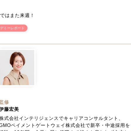
ではまた来週！
デミーレポート
監修
伊藤宏美
株式会社インテリジェンスでキャリアコンサルタント、
GMOペイメントゲートウェイ株式会社で新卒・中途採用を