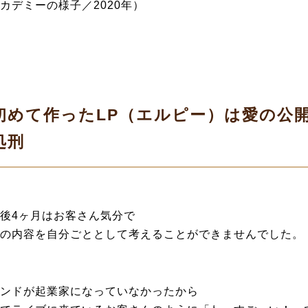
カデミーの様子／2020年）
初めて作ったLP（エルピー）は愛の公
処刑
後4ヶ月はお客さん気分で
の内容を自分ごととして考えることができませんでした。
ンドが起業家になっていなかったから