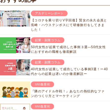
アカデミーレポート
【コロナを乗り切りV字回復】賢女の永久会員と
長崎・ハウステンボスにて研修旅行をしてきま
した！
起業・副業コラム
50代女性が起業で成功した事例３選―50代女性
におすすめの職種も徹底解説
起業・副業コラム
40代女性が起業して成功している事例3選！ー40
代からの起業は遅いのか徹底解説ー
SNS集客術
『隣のアイドル作戦！』あなたの熱狂的なファ
ンのつくり方とマーケティング
SNS集客術