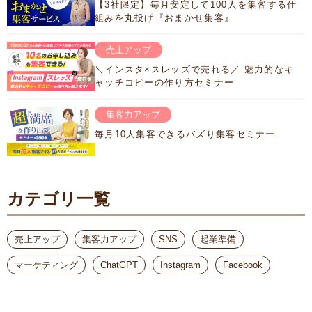
【3社限定】毎月安定して100人を集客する仕
組みを丸投げ『おまかせ集客』
売上アップ
＼インスタ×スレッズで売れる／ 魅力的なキ
ャッチコピーの作り方セミナー
集客力アップ
毎月10人集客できるバズり集客セミナー
カテゴリ一覧
売上アップ
集客力アップ
SNS
起業準備
マーケティング
ChatGPT
Instagram
Facebook