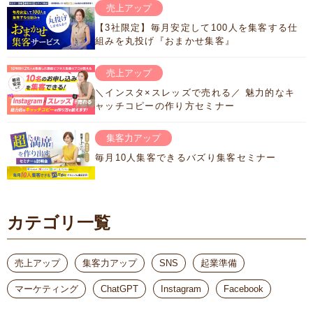
売上アップ
【3社限定】毎月安定して100人を集客する仕
組みを丸投げ『おまかせ集客』
売上アップ
＼インスタ×スレッズで売れる／ 魅力的なキ
ャッチコピーの作り方セミナー
集客力アップ
毎月10人集客できるバズり集客セミナー
カテゴリ一覧
売上アップ
集客力アップ
SNS
起業準備
マーケティング
ChatGPT
Instagram
Facebook