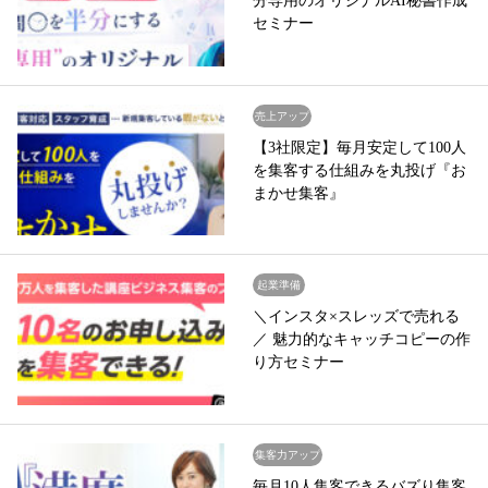
分専用のオリジナルAI秘書作成
セミナー
売上アップ
【3社限定】毎月安定して100人
を集客する仕組みを丸投げ『お
まかせ集客』
起業準備
＼インスタ×スレッズで売れる
／ 魅力的なキャッチコピーの作
り方セミナー
集客力アップ
毎月10人集客できるバズり集客