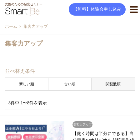
女性のための起業セミナー
【無料】体験会申し込み
ホーム
集客力アップ
集客力アップ
並べ替え条件
新しい順
古い順
閲覧数順
8件中 1〜8件を表示
集客力アップ
【働く時間は半分にできる】自