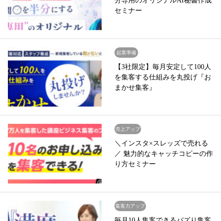
分専用のオリジナルAI秘書作成
セミナー
起業準備
【3社限定】毎月安定して100人
を集客する仕組みを丸投げ『お
まかせ集客』
売上アップ
＼インスタ×スレッズで売れる
／ 魅力的なキャッチコピーの作
り方セミナー
集客力アップ
毎月10人集客できるバズり集客