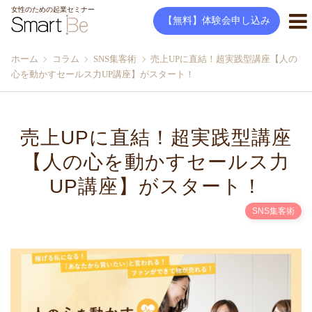
女性のための起業セミナー
【無料】体験会申し込み
ホーム
コラム
SNS集客術
売上UPに直結！超実践型講座【人の
心を動かすセールス力UP講座】がスタート！
売上UPに直結！超実践型講座
【人の心を動かすセールス力
UP講座】がスタート！
SNS集客術