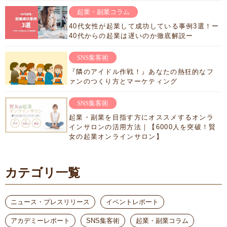
起業・副業コラム
40代女性が起業して成功している事例3選！ー
40代からの起業は遅いのか徹底解説ー
SNS集客術
『隣のアイドル作戦！』あなたの熱狂的なフ
ァンのつくり方とマーケティング
SNS集客術
起業・副業を目指す方にオススメするオンラ
インサロンの活用方法｜【6000人を突破！賢
女の起業オンラインサロン】
カテゴリ一覧
ニュース・プレスリリース
イベントレポート
アカデミーレポート
SNS集客術
起業・副業コラム