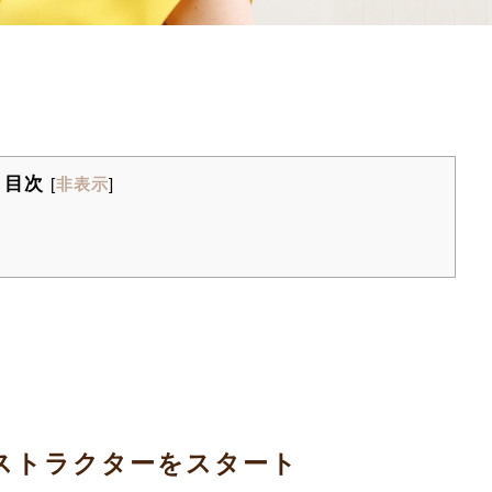
目次
[
非表示
]
ストラクターをスタート