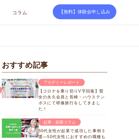
【無料】体験会申し込み
コラム
おすすめ記事
アカデミーレポート
【コロナを乗り切りV字回復】賢
女の永久会員と長崎・ハウステン
ボスにて研修旅行をしてきまし
た！
起業・副業コラム
50代女性が起業で成功した事例３
選―50代女性におすすめの職種も