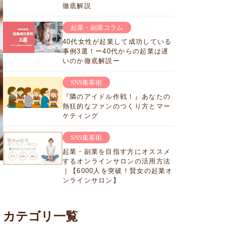
徹底解説
起業・副業コラム
40代女性が起業して成功している
事例3選！ー40代からの起業は遅
いのか徹底解説ー
SNS集客術
『隣のアイドル作戦！』あなたの
熱狂的なファンのつくり方とマー
ケティング
SNS集客術
起業・副業を目指す方にオススメ
するオンラインサロンの活用方法
｜【6000人を突破！賢女の起業オ
ンラインサロン】
カテゴリ一覧