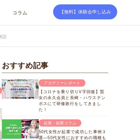
【無料】体験会申し込み
コラム
解説
おすすめ記事
アカデミーレポート
【コロナを乗り切りV字回復】賢
女の永久会員と長崎・ハウステン
ボスにて研修旅行をしてきまし
た！
起業・副業コラム
50代女性が起業で成功した事例３
選―50代女性におすすめの職種も