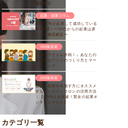
徹底解説
起業・副業コラム
40代女性が起業して成功している
事例3選！ー40代からの起業は遅
いのか徹底解説ー
SNS集客術
『隣のアイドル作戦！』あなたの
熱狂的なファンのつくり方とマー
ケティング
SNS集客術
起業・副業を目指す方にオススメ
するオンラインサロンの活用方法
｜【6000人を突破！賢女の起業オ
ンラインサロン】
カテゴリ一覧