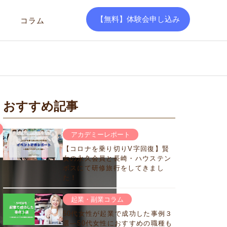
【無料】体験会申し込み
コラム
おすすめ記事
アカデミーレポート
【コロナを乗り切りV字回復】賢
女の永久会員と長崎・ハウステン
ボスにて研修旅行をしてきまし
た！
起業・副業コラム
50代女性が起業で成功した事例３
選―50代女性におすすめの職種も