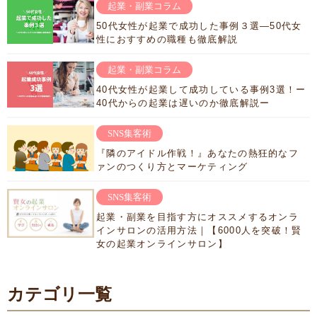
起業・副業コラム
50代女性が起業で成功した事例３選―50代女
性におすすめの職種も徹底解説
起業・副業コラム
40代女性が起業して成功している事例3選！ー
40代からの起業は遅いのか徹底解説ー
SNS集客術
『隣のアイドル作戦！』あなたの熱狂的なフ
ァンのつくり方とマーケティング
SNS集客術
起業・副業を目指す方にオススメするオンラ
インサロンの活用方法｜【6000人を突破！賢
女の起業オンラインサロン】
カテゴリ一覧