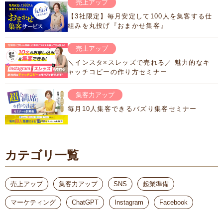
売上アップ
【3社限定】毎月安定して100人を集客する仕
組みを丸投げ『おまかせ集客』
売上アップ
＼インスタ×スレッズで売れる／ 魅力的なキ
ャッチコピーの作り方セミナー
集客力アップ
毎月10人集客できるバズり集客セミナー
カテゴリ一覧
売上アップ
集客力アップ
SNS
起業準備
マーケティング
ChatGPT
Instagram
Facebook