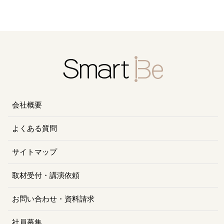
会社概要
よくある質問
サイトマップ
取材受付・講演依頼
お問い合わせ・資料請求
社員募集