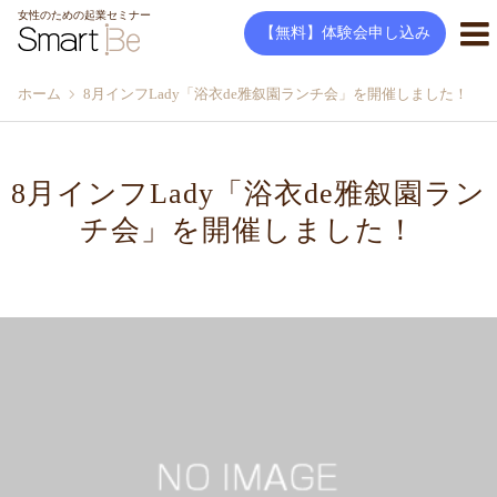
女性のための起業セミナー
【無料】体験会申し込み
ホーム
8月インフLady「浴衣de雅叙園ランチ会」を開催しました！
8月インフLady「浴衣de雅叙園ラン
チ会」を開催しました！