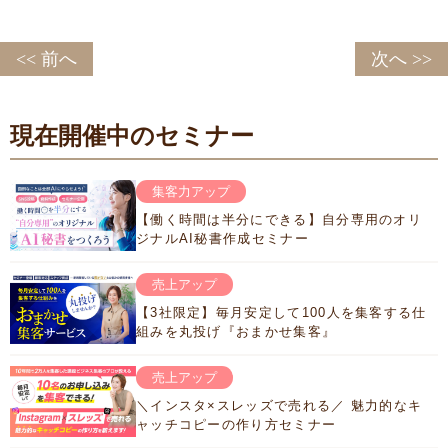
<< 前へ
次へ >>
現在開催中のセミナー
集客力アップ
【働く時間は半分にできる】自分専用のオリ
ジナルAI秘書作成セミナー
売上アップ
【3社限定】毎月安定して100人を集客する仕
組みを丸投げ『おまかせ集客』
売上アップ
＼インスタ×スレッズで売れる／ 魅力的なキ
ャッチコピーの作り方セミナー