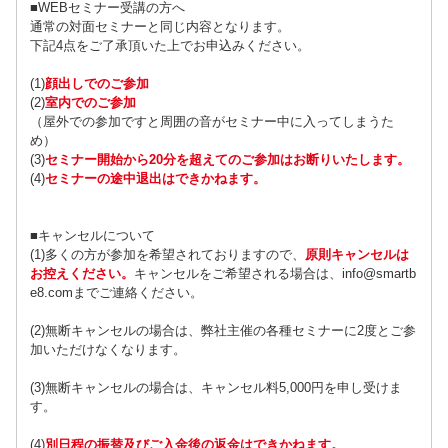
■WEBセミナー受講の方へ
通常の対面セミナーと同じ内容となります。
下記4点をご了承頂いた上でお申込みください。
(1)
顔出しでのご参加
(2)
室内でのご参加
（屋外での参加ですと周囲の音がセミナー中に入ってしまうた
め）
(3)
セミナー開始から20分を超えてのご参加はお断りいたします。
(4)
セミナーの途中退出はできかねます。
■キャンセルについて
(1)多くの方が参加を希望されておりますので、
原則キャンセルは
お控えください。
キャンセルをご希望される場合は、info@smartb
e8.comまでご連絡ください。
(2)無断キャンセルの場合は、弊社主催の各種セミナーに2度とご参
加いただけなくなります。
(3)無断キャンセルの場合は、キャンセル料5,000円を申し受けま
す。
(4)
別日程の振替及びご入金後の返金はできかねます。