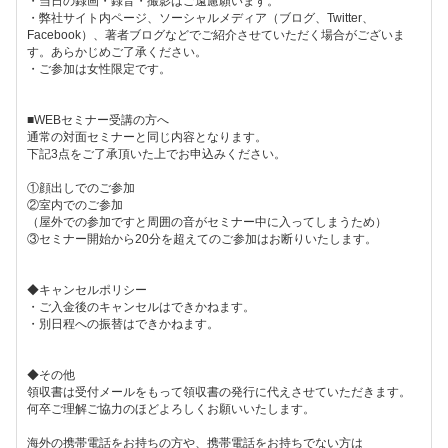
・当日の録画・録音・撮影はご遠慮願います。
・弊社サイト内ページ、ソーシャルメディア（ブログ、Twitter、
Facebook）、著者ブログなどでご紹介させていただく場合がございま
す。あらかじめご了承ください。
・ご参加は女性限定です。
■WEBセミナー受講の方へ
通常の対面セミナーと同じ内容となります。
下記3点をご了承頂いた上でお申込みください。
①顔出しでのご参加
②室内でのご参加
（屋外での参加ですと周囲の音がセミナー中に入ってしまうため）
③セミナー開始から20分を超えてのご参加はお断りいたします。
◆キャンセルポリシー
・ご入金後のキャンセルはできかねます。
・別日程への振替はできかねます。
◆その他
領収書は受付メールをもって領収書の発行に代えさせていただきます。
何卒ご理解ご協力のほどよろしくお願いいたします。
海外の携帯電話をお持ちの方や、携帯電話をお持ちでない方は