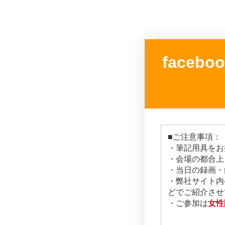
face
■ご注意事項：
・筆記用具をお
・会場の都合上
・当日の録画・
・弊社サイト内ペ
どでご紹介させ
・ご参加は
女性