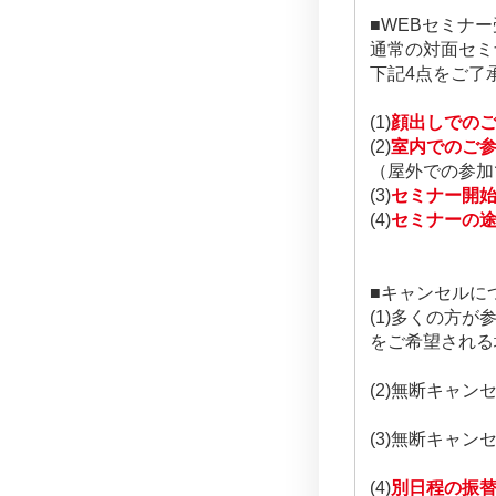
■WEBセミナ
通常の対面セミ
下記4点をご了
(1)
顔出しでの
(2)
室内でのご
（屋外での参加
(3)
セミナー開始
(4)
セミナーの
■キャンセルに
(1)多くの方
をご希望される場合
(2)無断キャ
(3)無断キャン
(4)
別日程の振