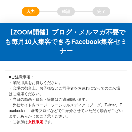
【ZOOM開催】ブログ・メルマガ不要で
も毎月10人集客できるFacebook集客セミ
ナー
■ご注意事項：
・筆記用具をお持ちください。
・会場の都合上、お子様などご同伴者をお連れになってのご来場
はご遠慮ください。
・当日の録画・録音・撮影はご遠慮願います。
・弊社サイト内ページ、ソーシャルメディア（ブログ、Twitter、F
acebook）、著者ブログなどでご紹介させていただく場合がござい
ます。あらかじめご了承ください。
・ご参加は
女性限定
です。