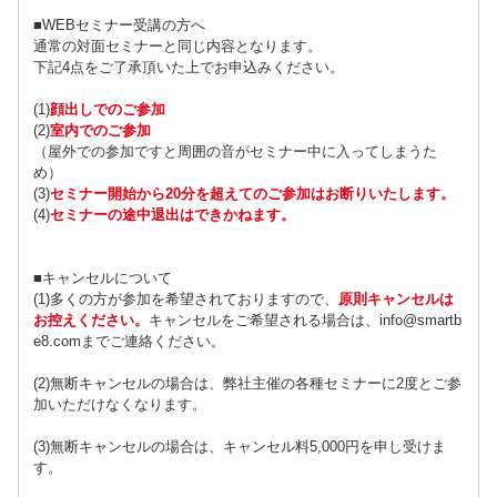
■WEBセミナー受講の方へ
通常の対面セミナーと同じ内容となります。
下記4点をご了承頂いた上でお申込みください。
(1)
顔出しでのご参加
(2)
室内でのご参加
（屋外での参加ですと周囲の音がセミナー中に入ってしまうた
め）
(3)
セミナー開始から20分を超えてのご参加はお断りいたします。
(4)
セミナーの途中退出はできかねます。
■キャンセルについて
(1)多くの方が参加を希望されておりますので、
原則キャンセルは
お控えください
。
キャンセルをご希望される場合は、info@smartb
e8.comまでご連絡ください。
(2)無断キャンセルの場合は、弊社主催の各種セミナーに2度とご参
加いただけなくなります。
(3)無断キャンセルの場合は、キャンセル料5,000円を申し受けま
す。