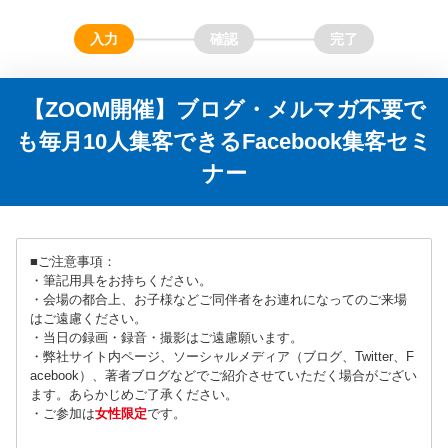
【ZOOM開催】ブログ・メルマガ不要で
も毎月10人集客できるFacebook集客セミ
ナー
■ご注意事項：
・筆記用具をお持ちください。
・会場の都合上、お子様などご同伴者をお連れになってのご来場
はご遠慮ください。
・当日の録画・録音・撮影はご遠慮願います。
・弊社サイト内ページ、ソーシャルメディア（ブログ、Twitter、F
acebook）、著者ブログなどでご紹介させていただく場合がござい
ます。あらかじめご了承ください。
・ご参加は
女性限定
です。