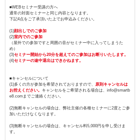
■WEBセミナー受講の方へ
通常の対面セミナーと同じ内容となります。
下記4点をご了承頂いた上でお申込みください。
(1)
顔出しでのご参加
(2)
室内でのご参加
（屋外での参加ですと周囲の音がセミナー中に入ってしまうた
め）
(3)
セミナー開始から20分を超えてのご参加はお断りいたします。
(4)
セミナーの途中退出はできかねます。
■キャンセルについて
(1)多くの方が参加を希望されておりますので、
原則キャンセルは
お控えください
。
キャンセルをご希望される場合は、info@smartb
e8.comまでご連絡ください。
(2)無断キャンセルの場合は、弊社主催の各種セミナーに2度とご参
加いただけなくなります。
(3)無断キャンセルの場合は、キャンセル料5,000円を申し受けま
す。