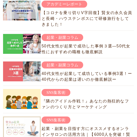
アカデミーレポート
【コロナを乗り切りV字回復】賢女の永久会員
と長崎・ハウステンボスにて研修旅行をして
きました！
起業・副業コラム
50代女性が起業で成功した事例３選―50代女
性におすすめの職種も徹底解説
起業・副業コラム
40代女性が起業して成功している事例3選！ー
40代からの起業は遅いのか徹底解説ー
SNS集客術
『隣のアイドル作戦！』あなたの熱狂的なフ
ァンのつくり方とマーケティング
SNS集客術
起業・副業を目指す方にオススメするオンラ
インサロンの活用方法｜【6000人を突破！賢