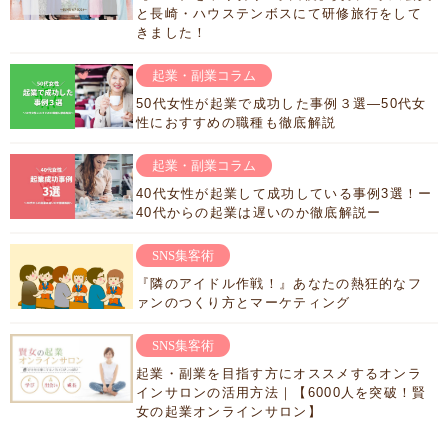
と長崎・ハウステンボスにて研修旅行をして
きました！
起業・副業コラム
50代女性が起業で成功した事例３選―50代女
性におすすめの職種も徹底解説
起業・副業コラム
40代女性が起業して成功している事例3選！ー
40代からの起業は遅いのか徹底解説ー
SNS集客術
『隣のアイドル作戦！』あなたの熱狂的なフ
ァンのつくり方とマーケティング
SNS集客術
起業・副業を目指す方にオススメするオンラ
インサロンの活用方法｜【6000人を突破！賢
女の起業オンラインサロン】