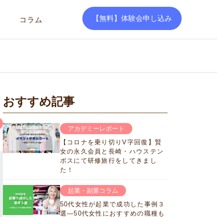
【無料】体験会申し込み
コラム
おすすめ記事
アカデミーレポート
【コロナを乗り切りV字回復】賢
女の永久会員と長崎・ハウステン
ボスにて研修旅行をしてきまし
た！
起業・副業コラム
50代女性が起業で成功した事例３
選―50代女性におすすめの職種も