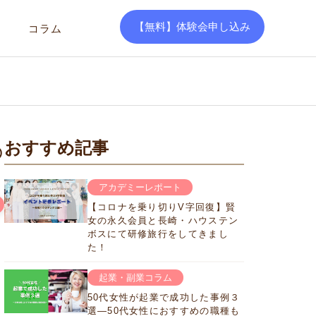
【無料】体験会申し込み
コラム
おすすめ記事
の
アカデミーレポート
【コロナを乗り切りV字回復】賢
女の永久会員と長崎・ハウステン
ボスにて研修旅行をしてきまし
た！
起業・副業コラム
50代女性が起業で成功した事例３
選―50代女性におすすめの職種も