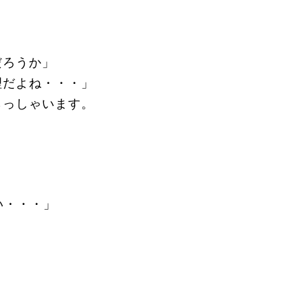
」
だろうか」
理だよね・・・」
らっしゃいます。
い・・・」