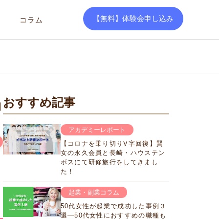
【無料】体験会申し込み
コラム
おすすめ記事
動
アカデミーレポート
【コロナを乗り切りV字回復】賢
女の永久会員と長崎・ハウステン
ボスにて研修旅行をしてきまし
た！
起業・副業コラム
50代女性が起業で成功した事例３
選―50代女性におすすめの職種も