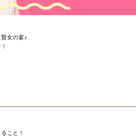
賢女の宴♪
す！
きること！