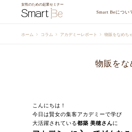
女性のための起業セミナー
Smart Beについ
ホーム
コラム
アカデミーレポート
物販をなめち
物販をな
こんにちは！
今日は賢女の集客アカデミーで学び
大活躍されている
都築 美穂さん
に