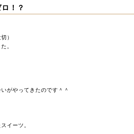
ゼロ！？
大切）
した。
会いがやってきたのです＾＾
たスイーツ。