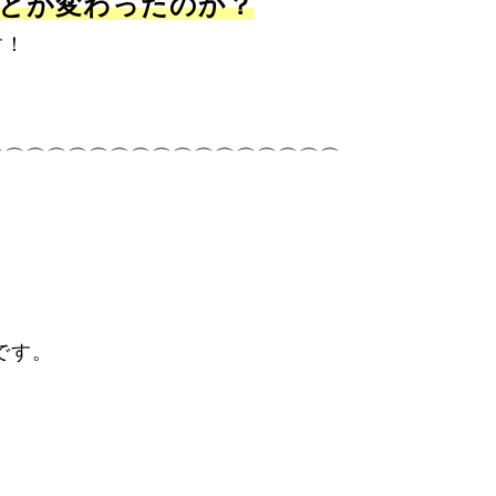
とが変わったのか？
す！
⌒⌒⌒⌒⌒⌒⌒⌒⌒⌒⌒⌒⌒⌒⌒⌒⌒
です。