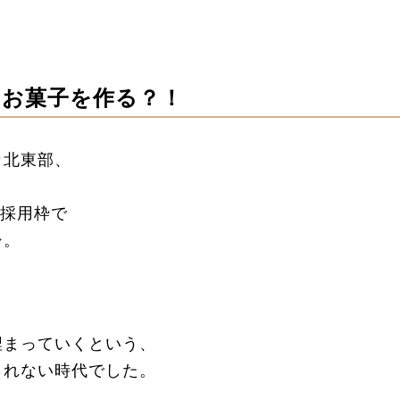
、お菓子を作る？！
カ北東部、
卒採用枠で
シ。
埋まっていくという、
られない時代でした。