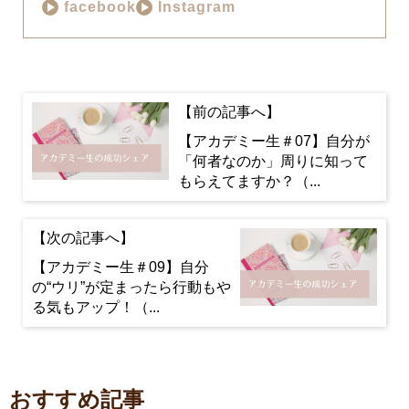
facebook
Instagram
【アカデミー生＃07】自分が
「何者なのか」周りに知って
もらえてますか？（...
【アカデミー生＃09】自分
の“ウリ”が定まったら行動もや
る気もアップ！（...
おすすめ記事