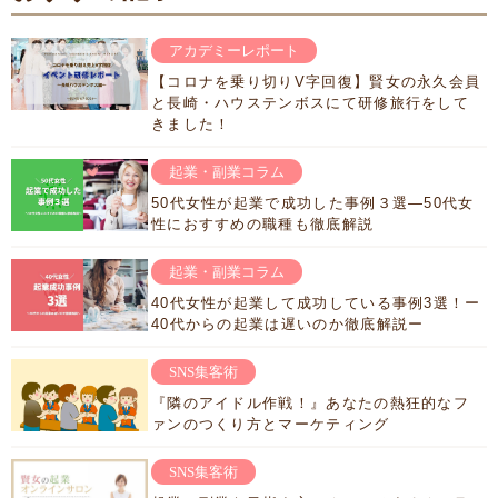
アカデミーレポート
【コロナを乗り切りV字回復】賢女の永久会員
と長崎・ハウステンボスにて研修旅行をして
きました！
起業・副業コラム
50代女性が起業で成功した事例３選―50代女
性におすすめの職種も徹底解説
起業・副業コラム
40代女性が起業して成功している事例3選！ー
40代からの起業は遅いのか徹底解説ー
SNS集客術
『隣のアイドル作戦！』あなたの熱狂的なフ
ァンのつくり方とマーケティング
SNS集客術